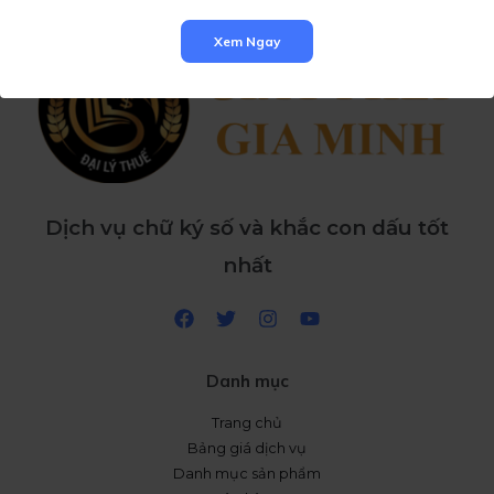
Xem Ngay
Dịch vụ chữ ký số và khắc con dấu tốt
nhất
Danh mục
Trang chủ
Bảng giá dịch vụ
Danh mục sản phẩm