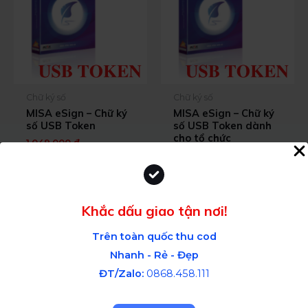
Chữ ký số
Chữ ký số
MISA eSign – Chữ ký
MISA eSign – Chữ ký
số USB Token
số USB Token dành
cho tổ chức
1.049.000
₫
–
2.349.000
₫
1.829.000
₫
–
5.029.000
₫
Select Options
Select Options
Khắc dấu giao tận nơi!
Trên toàn quốc thu cod
Nhanh - Rẻ - Đẹp
ĐT/Zalo:
0868.458.111