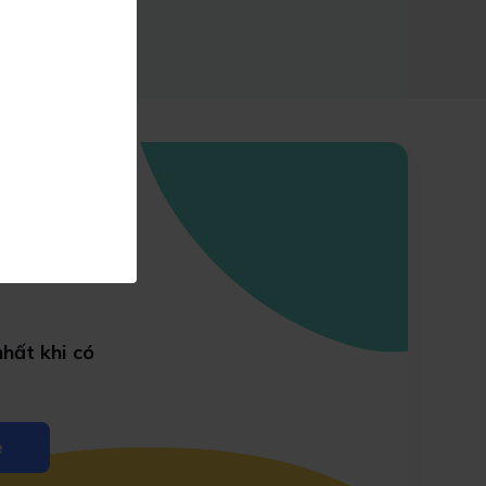
hất khi có
e