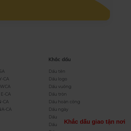
Khắc dấu
ISA
Dấu tên
Y-CA
Dấu logo
NEWCA
Dấu vuông
NE-CA
Dấu tròn
N-CA
Dấu hoàn công
INA-CA
Dấu ngày
Dấu tích điểm
Khắc dấu giao tận nơi
Dấu Oval