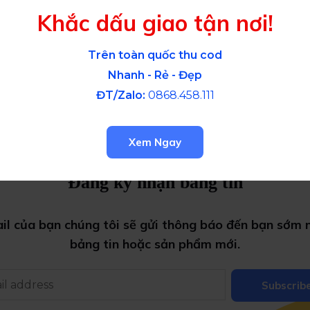
Khắc dấu giao tận nơi!
Trên toàn quốc thu cod
Nhanh - Rẻ - Đẹp
ĐT/Zalo:
0868.458.111
Xem Ngay
Đăng ký nhận bảng tin
ail của bạn chúng tôi sẽ gửi thông báo đến bạn sớm n
bảng tin
hoặc
sản phẩm mới.
Subscrib