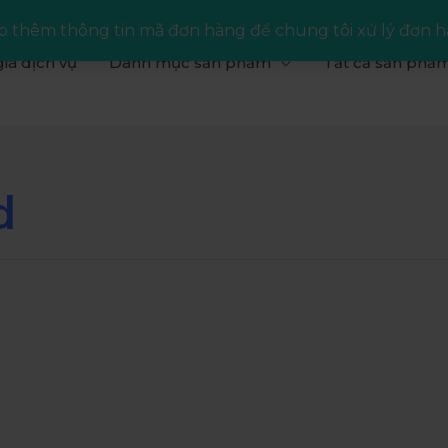
 thêm thông tin mã đơn hàng để chung tôi xử lý đơn h
iá dịch vụ
Danh mục sản phẩm
Tất cả sản phẩ
d