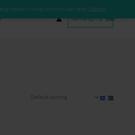
àng nhanh chóng và chính xác nhất.
Dismiss
m
Giỏ hàng/
0
₫