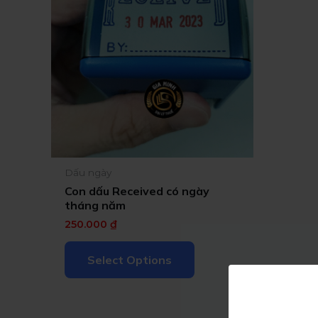
Dấu ngày
Con dấu Received có ngày
tháng năm
250.000
₫
Select Options