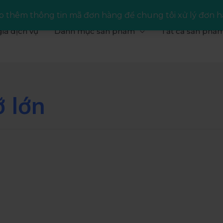
 thêm thông tin mã đơn hàng để chung tôi xử lý đơn h
iá dịch vụ
Danh mục sản phẩm
Tất cả sản phẩ
 lớn