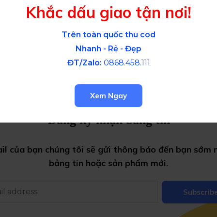
Khắc dấu giao tận nơi!
Trên toàn quốc thu cod
Nhanh - Rẻ - Đẹp
ĐT/Zalo:
0868.458.111
Xem Ngay
Đăng ký nhận bảng tin
ail của bạn chúng tôi sẽ gửi thông báo đến bạn sớm n
bảng tin
hoặc
sản phẩm mới.
Subscrib