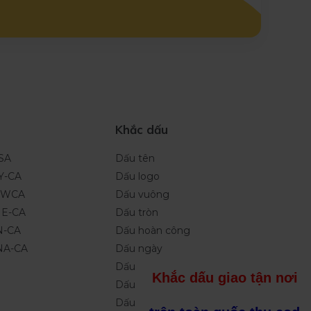
Khắc dấu
ISA
Dấu tên
Y-CA
Dấu logo
NEWCA
Dấu vuông
NE-CA
Dấu tròn
N-CA
Dấu hoàn công
INA-CA
Dấu ngày
Dấu tích điểm
Khắc dấu giao tận nơi
Dấu Oval
Dấu chữ ký