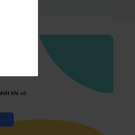
hất khi có
e