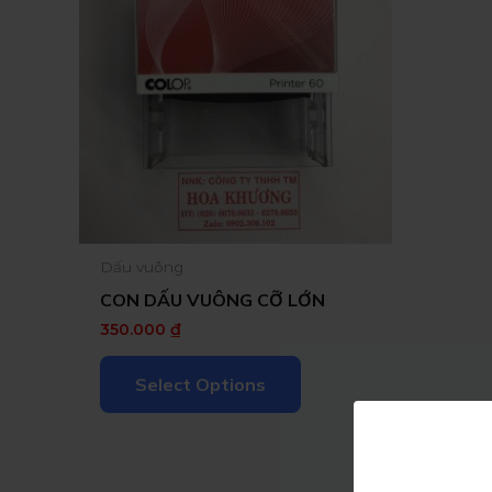
Dấu vuông
CON DẤU VUÔNG CỠ LỚN
350.000
₫
Select Options