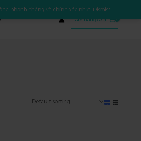
àng nhanh chóng và chính xác nhất.
Dismiss
m
Giỏ hàng/
0
₫