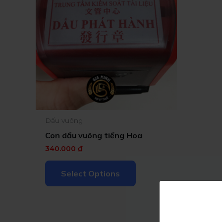
Dấu vuông
Con dấu vuông tiếng Hoa
340.000
₫
Select Options