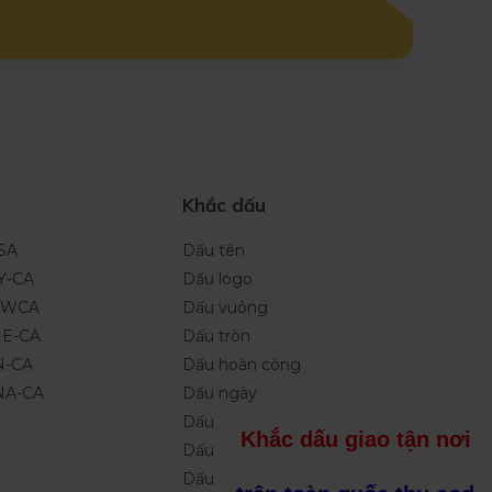
Khắc dấu
ISA
Dấu tên
Y-CA
Dấu logo
NEWCA
Dấu vuông
NE-CA
Dấu tròn
N-CA
Dấu hoàn công
INA-CA
Dấu ngày
Dấu tích điểm
Khắc dấu giao tận nơi
Dấu Oval
Dấu chữ ký