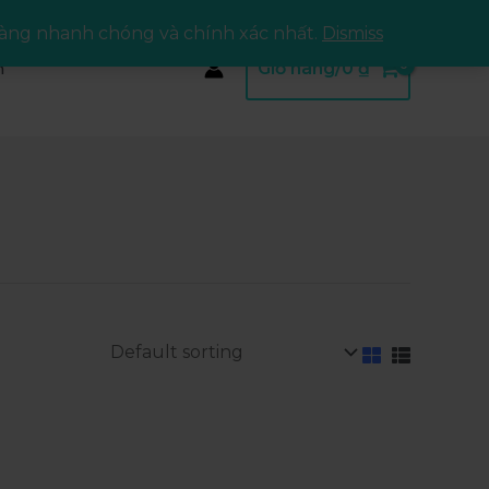
àng nhanh chóng và chính xác nhất.
Dismiss
m
Giỏ hàng/
0
₫