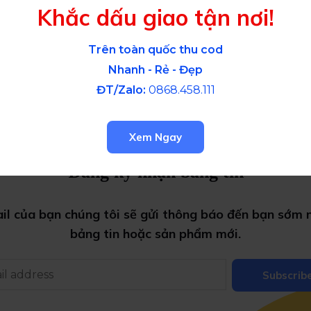
Khắc dấu giao tận nơi!
Trên toàn quốc thu cod
Nhanh - Rẻ - Đẹp
ĐT/Zalo:
0868.458.111
Xem Ngay
Đăng ký nhận bảng tin
ail của bạn chúng tôi sẽ gửi thông báo đến bạn sớm n
bảng tin
hoặc
sản phẩm mới.
Subscrib