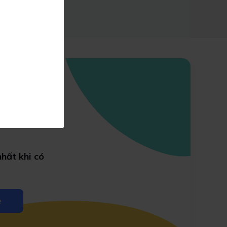
hất khi có
e