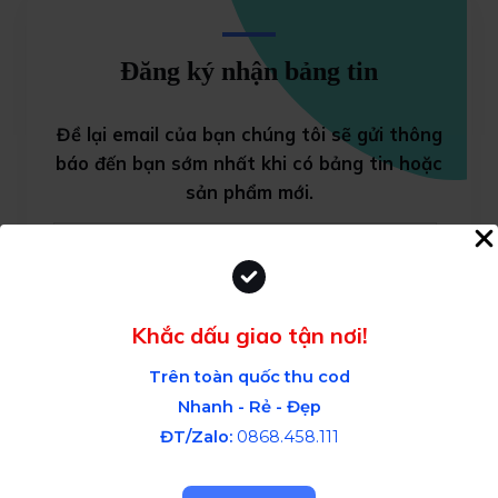
Đăng ký nhận bảng tin
Đề lại email của bạn chúng tôi sẽ gửi thông
báo đến bạn sớm nhất khi có bảng tin
hoặc
sản phẩm mới.
Subscribe
Khắc dấu giao tận nơi!
Trên toàn quốc thu cod
Nhanh - Rẻ - Đẹp
ĐT/Zalo:
0868.458.111