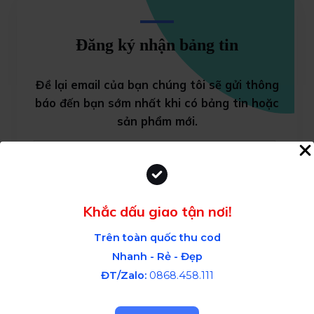
Đăng ký nhận bảng tin
Đề lại email của bạn chúng tôi sẽ gửi thông
báo đến bạn sớm nhất khi có bảng tin
hoặc
sản phẩm mới.
Subscribe
Khắc dấu giao tận nơi!
Trên toàn quốc thu cod
Nhanh - Rẻ - Đẹp
ĐT/Zalo:
0868.458.111