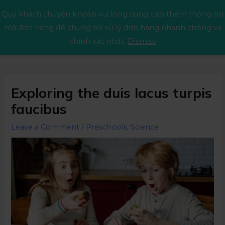
Quý khách chuyển khoản vui lòng cung cấp thêm thông tin
mã đơn hàng để chung tôi xử lý đơn hàng nhanh chóng và
chính xác nhất.
Dismiss
Exploring the duis lacus turpis
faucibus
Leave a Comment
/
Preschools
,
Science