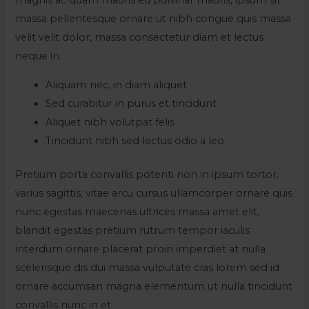
magnis ac quam mauris eu pulvinar mauris, ipsum sit
massa pellentesque ornare ut nibh congue quis massa
velit velit dolor, massa consectetur diam et lectus
neque in.
Aliquam nec, in diam aliquet
Sed curabitur in purus et tincidunt
Aliquet nibh volutpat felis
Tincidunt nibh sed lectus odio a leo
Pretium porta convallis potenti non in ipsum tortor,
varius sagittis, vitae arcu cursus ullamcorper ornare quis
nunc egestas maecenas ultrices massa amet elit,
blandit egestas pretium rutrum tempor iaculis
interdum ornare placerat proin imperdiet at nulla
scelerisque dis dui massa vulputate cras lorem sed id
ornare accumsan magna elementum ut nulla tincidunt
convallis nunc in et.