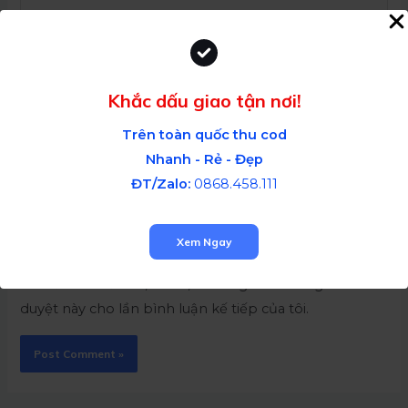
Khắc dấu giao tận nơi!
Trên toàn quốc thu cod
Nhanh - Rẻ - Đẹp
ĐT/Zalo:
0868.458.111
Xem Ngay
Lưu tên của tôi, email, và trang web trong trình
duyệt này cho lần bình luận kế tiếp của tôi.