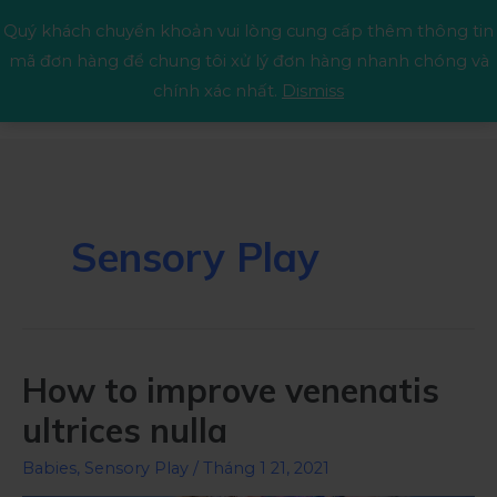
Quý khách chuyển khoản vui lòng cung cấp thêm thông tin
mã đơn hàng để chung tôi xử lý đơn hàng nhanh chóng và
chính xác nhất.
Dismiss
Sensory Play
How to improve venenatis
ultrices nulla
Babies
,
Sensory Play
/
Tháng 1 21, 2021